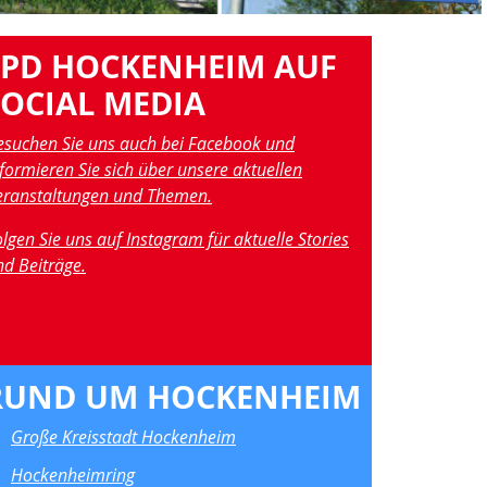
SPD HOCKENHEIM AUF
SOCIAL MEDIA
esuchen Sie uns auch bei Facebook und
formieren Sie sich über unsere aktuellen
eranstaltungen und Themen.
lgen Sie uns auf Instagram für aktuelle Stories
nd Beiträge.
RUND UM HOCKENHEIM
Große Kreisstadt Hockenheim
Hockenheimring