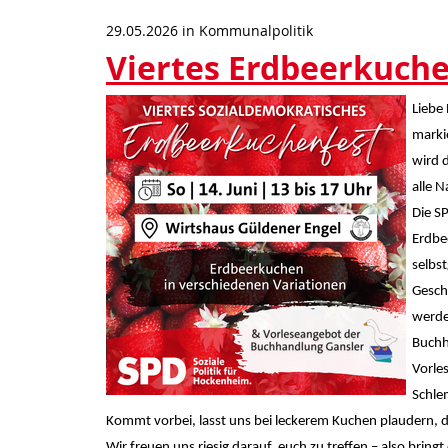
29.05.2026
in
Kommunalpolitik
Viertes Erdbeerkuche
Liebe
marki
wird 
alle 
Die S
Erdbe
selbs
Gesch
werde
Buchh
Vorle
Schle
Kommt vorbei, lasst uns bei leckerem Kuchen plaudern,
Wir freuen uns riesig darauf, euch zu treffen – also brin