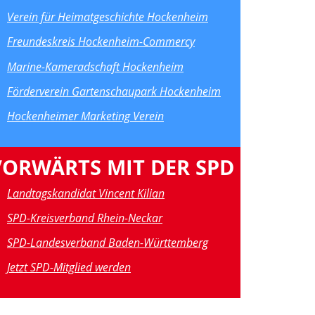
Verein für Heimatgeschichte Hockenheim
Freundeskreis Hockenheim-Commercy
Marine-Kameradschaft Hockenheim
Förderverein Gartenschaupark Hockenheim
Hockenheimer Marketing Verein
VORWÄRTS MIT DER SPD
Landtagskandidat Vincent Kilian
SPD-Kreisverband Rhein-Neckar
SPD-Landesverband Baden-Württemberg
Jetzt SPD-Mitglied werden