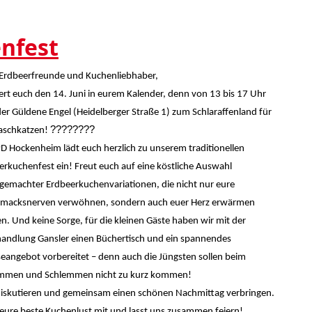
nfest
 Erdbeerfreunde und Kuchenliebhaber,
ert euch den 14. Juni in eurem Kalender, denn von 13 bis 17 Uhr
der Güldene Engel (Heidelberger Straße 1) zum Schlaraffenland für
????????
Naschkatzen!
PD Hockenheim lädt euch herzlich zu unserem traditionellen
erkuchenfest ein! Freut euch auf eine köstliche Auswahl
tgemachter Erdbeerkuchenvariationen, die nicht nur eure
macksnerven verwöhnen, sondern auch euer Herz erwärmen
n. Und keine Sorge, für die kleinen Gäste haben wir mit der
andlung Gansler einen Büchertisch und ein spannendes
seangebot vorbereitet – denn auch die Jüngsten sollen beim
mmen und Schlemmen nicht zu kurz kommen!
 diskutieren und gemeinsam einen schönen Nachmittag verbringen.
gt eure beste Kuchenlust mit und lasst uns zusammen feiern!