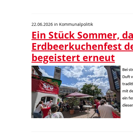
22.06.2026
in
Kommunalpolitik
Ein Stück Sommer, da
Erdbeerkuchenfest d
begeistert erneut
Bei s
Duft 
tradi
mit de
ein fe
diesem