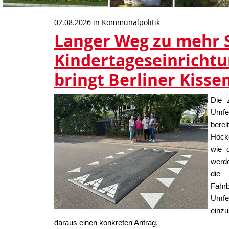
02.08.2026
in
Kommunalpolitik
Langer Weg zu mehr S
Kindertageseinrichtu
bringt Berliner Kisse
Die 
Umfel
berei
Hocke
wie 
werde
die
Fahr
Umfe
einzu
daraus einen konkreten Antrag.