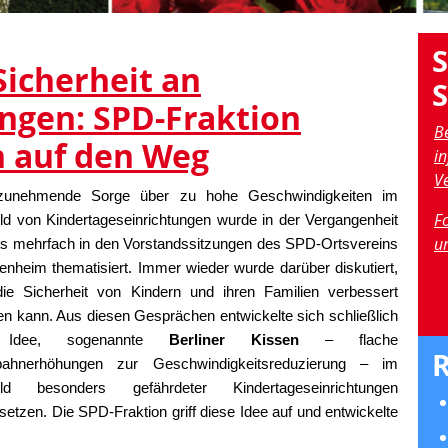
icherheit an
ngen: SPD-Fraktion
B
n auf den Weg
in
V
zunehmende Sorge über zu hohe Geschwindigkeiten im
Fo
d von Kindertageseinrichtungen wurde in der Vergangenheit
u
ts mehrfach in den Vorstandssitzungen des SPD-Ortsvereins
nheim thematisiert. Immer wieder wurde darüber diskutiert,
die Sicherheit von Kindern und ihren Familien verbessert
n kann. Aus diesen Gesprächen entwickelte sich schließlich
 Idee, sogenannte
Berliner Kissen
– flache
bahnerhöhungen zur Geschwindigkeitsreduzierung – im
ld besonders gefährdeter Kindertageseinrichtungen
setzen. Die SPD-Fraktion griff diese Idee auf und entwickelte